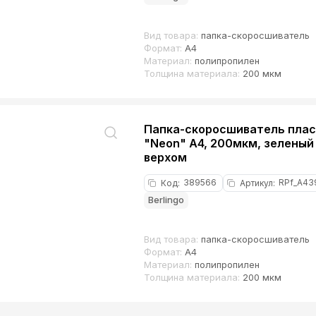
Вид товара:
папка-скоросшиватель
Формат:
А4
Материал:
полипропилен
Толщина материала:
200 мкм
Папка-скоросшиватель пласт
"Neon" А4, 200мкм, зеленый 
верхом
389566
RPf_A43
Код
:
Артикул
:
Berlingo
Вид товара:
папка-скоросшиватель
Формат:
А4
Материал:
полипропилен
Толщина материала:
200 мкм