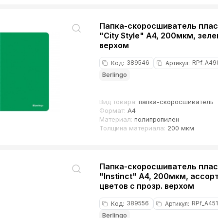
Папка-скоросшиватель пласт
"City Style" А4, 200мкм, зеле
верхом
389546
RPf_A49
Код
:
Артикул
:
Berlingo
Вид товара:
папка-скоросшиватель
Формат:
А4
Материал:
полипропилен
Толщина материала:
200 мкм
Папка-скоросшиватель пласт
"Instinct" А4, 200мкм, ассо
цветов с прозр. верхом
389556
RPf_A45
Код
:
Артикул
:
Berlingo