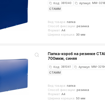
381040
ММ-3218
Код
:
Артикул
:
СТАММ
Вид товара:
папка
Способ фиксации:
резинка
Формат:
А4
Ширина корешка:
30 мм
Папка-короб на резинке СТА
700мкм, синяя
381041
ММ-3219
Код
:
Артикул
:
СТАММ
Вид товара:
папка
Способ фиксации:
резинка
Формат:
А4
Ширина корешка:
50 мм