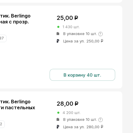
ик. Berlingo
25,00
Р
ная с прозр.
1 430 шт.
В упаковке 10
шт.
?
87
Цена за уп.
250,00
Р
В корзину 40 шт.
ик. Berlingo
28,00
Р
рти пастельных
4 200 шт.
В упаковке 10
шт.
?
12
Цена за уп.
280,00
Р