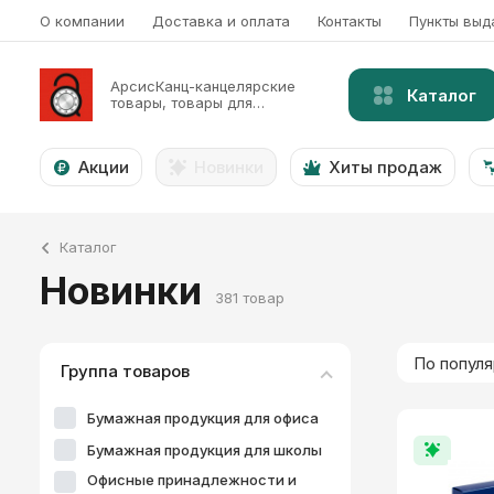
О компании
Доставка и оплата
Контакты
Пункты выд
АрсисКанц-канцелярские
Каталог
товары, товары для
творчества и не только ...
Акции
Новинки
Хиты продаж
Каталог
Новинки
381 товар
По попул
Группа товаров
Бумажная продукция для офиса
Бумажная продукция для школы
Офисные принадлежности и